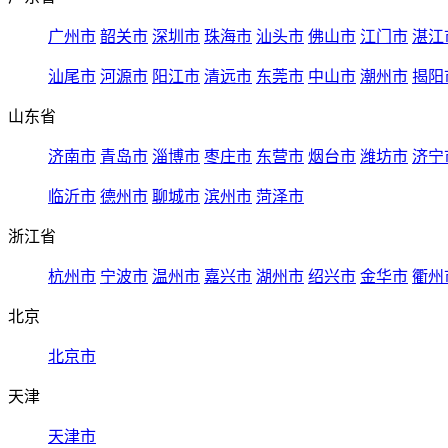
广州市
韶关市
深圳市
珠海市
汕头市
佛山市
江门市
湛江
汕尾市
河源市
阳江市
清远市
东莞市
中山市
潮州市
揭阳
山东省
济南市
青岛市
淄博市
枣庄市
东营市
烟台市
潍坊市
济宁
临沂市
德州市
聊城市
滨州市
菏泽市
浙江省
杭州市
宁波市
温州市
嘉兴市
湖州市
绍兴市
金华市
衢州
北京
北京市
天津
天津市