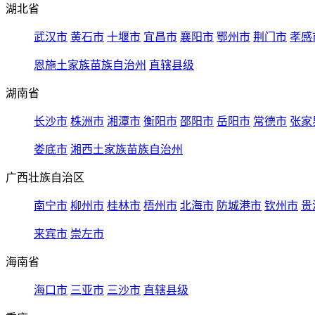
湖北省
武汉市
黄石市
十堰市
宜昌市
襄阳市
鄂州市
荆门市
孝感
恩施土家族苗族自治州
直辖县级
湖南省
长沙市
株洲市
湘潭市
衡阳市
邵阳市
岳阳市
常德市
张家
娄底市
湘西土家族苗族自治州
广西壮族自治区
南宁市
柳州市
桂林市
梧州市
北海市
防城港市
钦州市
贵
来宾市
崇左市
海南省
海口市
三亚市
三沙市
直辖县级