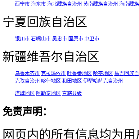
西宁市
海东市
海北藏族自治州
黄南藏族自治州
海南藏族
宁夏回族自治区
银川市
石嘴山市
吴忠市
固原市
中卫市
新疆维吾尔自治区
乌鲁木齐市
克拉玛依市
吐鲁番地区
哈密地区
昌吉回族自
克孜自治州
喀什地区
和田地区
伊犁哈萨克自治州
塔城地区
阿勒泰地区
直辖县级
免责声明：
网页内的所有信息均为用