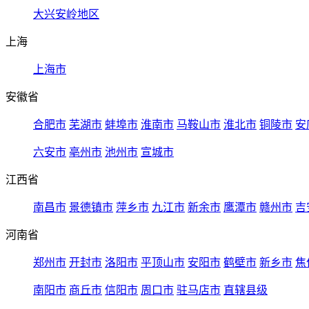
大兴安岭地区
上海
上海市
安徽省
合肥市
芜湖市
蚌埠市
淮南市
马鞍山市
淮北市
铜陵市
安
六安市
亳州市
池州市
宣城市
江西省
南昌市
景德镇市
萍乡市
九江市
新余市
鹰潭市
赣州市
吉
河南省
郑州市
开封市
洛阳市
平顶山市
安阳市
鹤壁市
新乡市
焦
南阳市
商丘市
信阳市
周口市
驻马店市
直辖县级