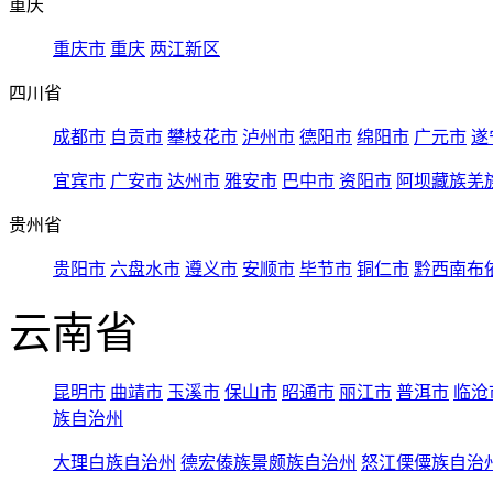
重庆
重庆市
重庆
两江新区
四川省
成都市
自贡市
攀枝花市
泸州市
德阳市
绵阳市
广元市
遂
宜宾市
广安市
达州市
雅安市
巴中市
资阳市
阿坝藏族羌
贵州省
贵阳市
六盘水市
遵义市
安顺市
毕节市
铜仁市
黔西南布
云南省
昆明市
曲靖市
玉溪市
保山市
昭通市
丽江市
普洱市
临沧
族自治州
大理白族自治州
德宏傣族景颇族自治州
怒江傈僳族自治