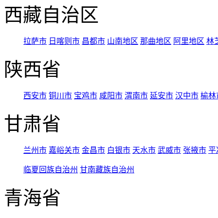
西藏自治区
拉萨市
日喀则市
昌都市
山南地区
那曲地区
阿里地区
林
陕西省
西安市
铜川市
宝鸡市
咸阳市
渭南市
延安市
汉中市
榆林
甘肃省
兰州市
嘉峪关市
金昌市
白银市
天水市
武威市
张掖市
平
临夏回族自治州
甘南藏族自治州
青海省