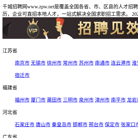
千城招聘网www.zpw.net是覆盖全国各省、市、区县的人
历，企业可直招本地人才，一站式解决全国求职招工需求。 2026
江苏省
南京市
无锡市
徐州市
常州市
苏州市
南通市
连云港市
淮
宿迁市
福建省
福州市
厦门市
莆田市
三明市
泉州市
漳州市
南平市
龙岩
河北省
石家庄市
唐山市
秦皇岛市
邯郸市
邢台市
保定市
张家口
广东省