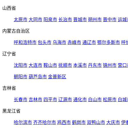
山西省
太原市
大同市
阳泉市
长治市
晋城市
朔州市
晋中市
运城
内蒙古自治区
呼和浩特市
包头市
乌海市
赤峰市
通辽市
鄂尔多斯市
呼
辽宁省
沈阳市
大连市
鞍山市
抚顺市
本溪市
丹东市
锦州市
营口
朝阳市
葫芦岛市
金普新区
吉林省
长春市
吉林市
四平市
辽源市
通化市
白山市
松原市
白城
黑龙江省
哈尔滨市
齐齐哈尔市
鸡西市
鹤岗市
双鸭山市
大庆市
伊