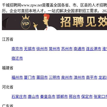
千城招聘网www.zpw.net是覆盖全国各省、市、区县的人
历，企业可直招本地人才，一站式解决全国求职招工需求。 2026
江苏省
南京市
无锡市
徐州市
常州市
苏州市
南通市
连云港市
淮
宿迁市
福建省
福州市
厦门市
莆田市
三明市
泉州市
漳州市
南平市
龙岩
河北省
石家庄市
唐山市
秦皇岛市
邯郸市
邢台市
保定市
张家口
广东省