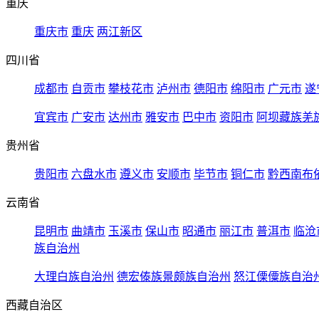
重庆
重庆市
重庆
两江新区
四川省
成都市
自贡市
攀枝花市
泸州市
德阳市
绵阳市
广元市
遂
宜宾市
广安市
达州市
雅安市
巴中市
资阳市
阿坝藏族羌
贵州省
贵阳市
六盘水市
遵义市
安顺市
毕节市
铜仁市
黔西南布
云南省
昆明市
曲靖市
玉溪市
保山市
昭通市
丽江市
普洱市
临沧
族自治州
大理白族自治州
德宏傣族景颇族自治州
怒江傈僳族自治
西藏自治区