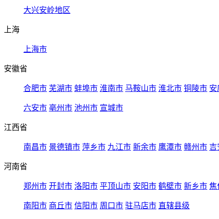
大兴安岭地区
上海
上海市
安徽省
合肥市
芜湖市
蚌埠市
淮南市
马鞍山市
淮北市
铜陵市
安
六安市
亳州市
池州市
宣城市
江西省
南昌市
景德镇市
萍乡市
九江市
新余市
鹰潭市
赣州市
吉
河南省
郑州市
开封市
洛阳市
平顶山市
安阳市
鹤壁市
新乡市
焦
南阳市
商丘市
信阳市
周口市
驻马店市
直辖县级