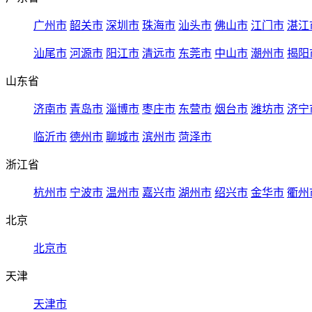
广州市
韶关市
深圳市
珠海市
汕头市
佛山市
江门市
湛江
汕尾市
河源市
阳江市
清远市
东莞市
中山市
潮州市
揭阳
山东省
济南市
青岛市
淄博市
枣庄市
东营市
烟台市
潍坊市
济宁
临沂市
德州市
聊城市
滨州市
菏泽市
浙江省
杭州市
宁波市
温州市
嘉兴市
湖州市
绍兴市
金华市
衢州
北京
北京市
天津
天津市