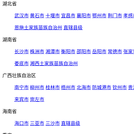
湖北省
武汉市
黄石市
十堰市
宜昌市
襄阳市
鄂州市
荆门市
孝感
恩施土家族苗族自治州
直辖县级
湖南省
长沙市
株洲市
湘潭市
衡阳市
邵阳市
岳阳市
常德市
张家
娄底市
湘西土家族苗族自治州
广西壮族自治区
南宁市
柳州市
桂林市
梧州市
北海市
防城港市
钦州市
贵
来宾市
崇左市
海南省
海口市
三亚市
三沙市
直辖县级