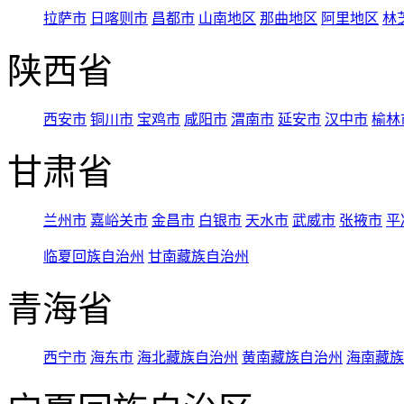
拉萨市
日喀则市
昌都市
山南地区
那曲地区
阿里地区
林
陕西省
西安市
铜川市
宝鸡市
咸阳市
渭南市
延安市
汉中市
榆林
甘肃省
兰州市
嘉峪关市
金昌市
白银市
天水市
武威市
张掖市
平
临夏回族自治州
甘南藏族自治州
青海省
西宁市
海东市
海北藏族自治州
黄南藏族自治州
海南藏族