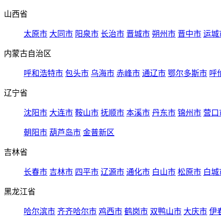
山西省
太原市
大同市
阳泉市
长治市
晋城市
朔州市
晋中市
运城
内蒙古自治区
呼和浩特市
包头市
乌海市
赤峰市
通辽市
鄂尔多斯市
呼
辽宁省
沈阳市
大连市
鞍山市
抚顺市
本溪市
丹东市
锦州市
营口
朝阳市
葫芦岛市
金普新区
吉林省
长春市
吉林市
四平市
辽源市
通化市
白山市
松原市
白城
黑龙江省
哈尔滨市
齐齐哈尔市
鸡西市
鹤岗市
双鸭山市
大庆市
伊