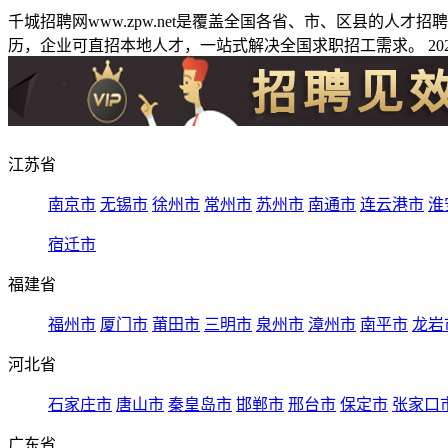
千城招聘网www.zpw.net是覆盖全国各省、市、区县的人
历，企业可直招本地人才，一站式解决全国求职招工需求。 2026
江苏省
南京市
无锡市
徐州市
常州市
苏州市
南通市
连云港市
淮
宿迁市
福建省
福州市
厦门市
莆田市
三明市
泉州市
漳州市
南平市
龙岩
河北省
石家庄市
唐山市
秦皇岛市
邯郸市
邢台市
保定市
张家口
广东省