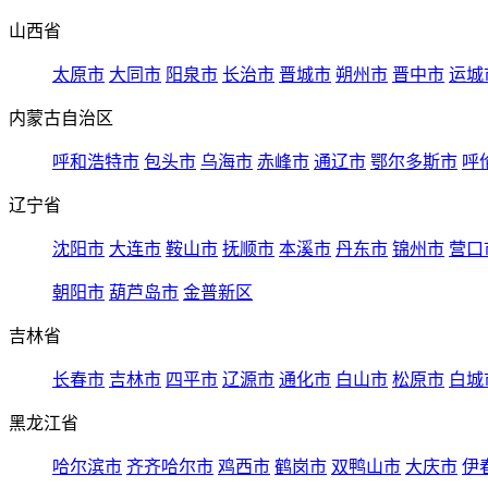
山西省
太原市
大同市
阳泉市
长治市
晋城市
朔州市
晋中市
运城
内蒙古自治区
呼和浩特市
包头市
乌海市
赤峰市
通辽市
鄂尔多斯市
呼
辽宁省
沈阳市
大连市
鞍山市
抚顺市
本溪市
丹东市
锦州市
营口
朝阳市
葫芦岛市
金普新区
吉林省
长春市
吉林市
四平市
辽源市
通化市
白山市
松原市
白城
黑龙江省
哈尔滨市
齐齐哈尔市
鸡西市
鹤岗市
双鸭山市
大庆市
伊