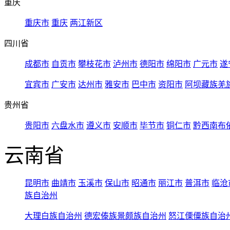
重庆
重庆市
重庆
两江新区
四川省
成都市
自贡市
攀枝花市
泸州市
德阳市
绵阳市
广元市
遂
宜宾市
广安市
达州市
雅安市
巴中市
资阳市
阿坝藏族羌
贵州省
贵阳市
六盘水市
遵义市
安顺市
毕节市
铜仁市
黔西南布
云南省
昆明市
曲靖市
玉溪市
保山市
昭通市
丽江市
普洱市
临沧
族自治州
大理白族自治州
德宏傣族景颇族自治州
怒江傈僳族自治