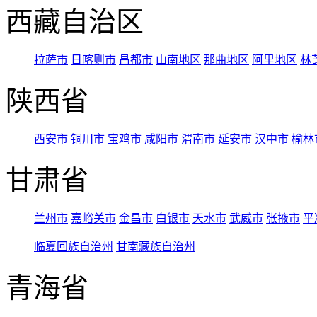
西藏自治区
拉萨市
日喀则市
昌都市
山南地区
那曲地区
阿里地区
林
陕西省
西安市
铜川市
宝鸡市
咸阳市
渭南市
延安市
汉中市
榆林
甘肃省
兰州市
嘉峪关市
金昌市
白银市
天水市
武威市
张掖市
平
临夏回族自治州
甘南藏族自治州
青海省