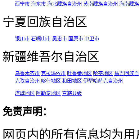
西宁市
海东市
海北藏族自治州
黄南藏族自治州
海南藏族
宁夏回族自治区
银川市
石嘴山市
吴忠市
固原市
中卫市
新疆维吾尔自治区
乌鲁木齐市
克拉玛依市
吐鲁番地区
哈密地区
昌吉回族自
克孜自治州
喀什地区
和田地区
伊犁哈萨克自治州
塔城地区
阿勒泰地区
直辖县级
免责声明：
网页内的所有信息均为用