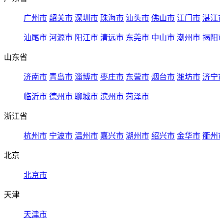
广州市
韶关市
深圳市
珠海市
汕头市
佛山市
江门市
湛江
汕尾市
河源市
阳江市
清远市
东莞市
中山市
潮州市
揭阳
山东省
济南市
青岛市
淄博市
枣庄市
东营市
烟台市
潍坊市
济宁
临沂市
德州市
聊城市
滨州市
菏泽市
浙江省
杭州市
宁波市
温州市
嘉兴市
湖州市
绍兴市
金华市
衢州
北京
北京市
天津
天津市