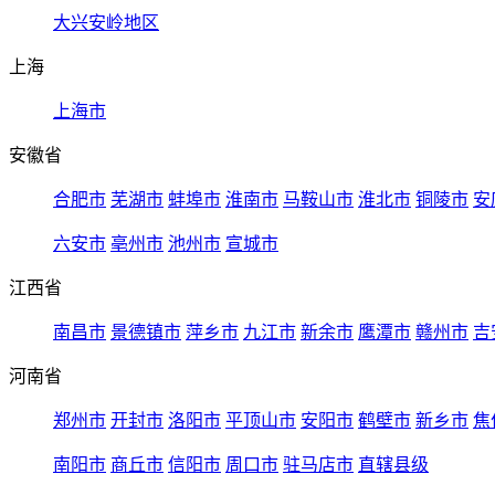
大兴安岭地区
上海
上海市
安徽省
合肥市
芜湖市
蚌埠市
淮南市
马鞍山市
淮北市
铜陵市
安
六安市
亳州市
池州市
宣城市
江西省
南昌市
景德镇市
萍乡市
九江市
新余市
鹰潭市
赣州市
吉
河南省
郑州市
开封市
洛阳市
平顶山市
安阳市
鹤壁市
新乡市
焦
南阳市
商丘市
信阳市
周口市
驻马店市
直辖县级