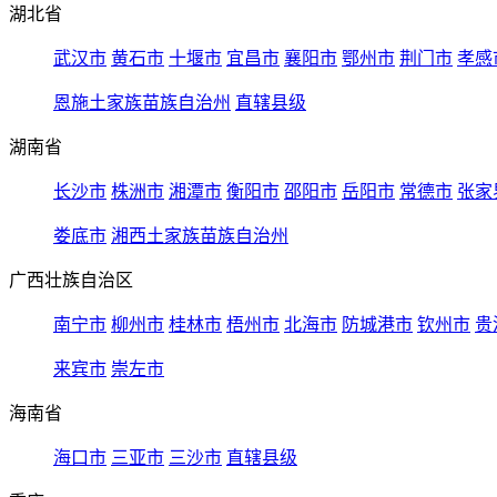
湖北省
武汉市
黄石市
十堰市
宜昌市
襄阳市
鄂州市
荆门市
孝感
恩施土家族苗族自治州
直辖县级
湖南省
长沙市
株洲市
湘潭市
衡阳市
邵阳市
岳阳市
常德市
张家
娄底市
湘西土家族苗族自治州
广西壮族自治区
南宁市
柳州市
桂林市
梧州市
北海市
防城港市
钦州市
贵
来宾市
崇左市
海南省
海口市
三亚市
三沙市
直辖县级