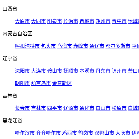
山西省
太原市
大同市
阳泉市
长治市
晋城市
朔州市
晋中市
运城
内蒙古自治区
呼和浩特市
包头市
乌海市
赤峰市
通辽市
鄂尔多斯市
呼
辽宁省
沈阳市
大连市
鞍山市
抚顺市
本溪市
丹东市
锦州市
营口
朝阳市
葫芦岛市
金普新区
吉林省
长春市
吉林市
四平市
辽源市
通化市
白山市
松原市
白城
黑龙江省
哈尔滨市
齐齐哈尔市
鸡西市
鹤岗市
双鸭山市
大庆市
伊