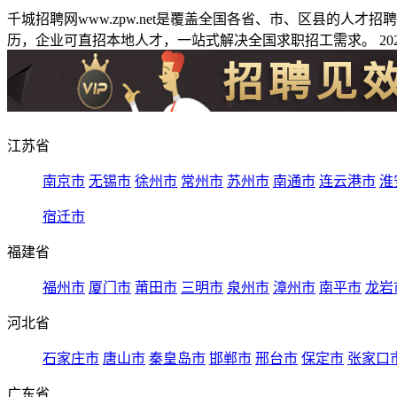
千城招聘网www.zpw.net是覆盖全国各省、市、区县的人
历，企业可直招本地人才，一站式解决全国求职招工需求。 2026
江苏省
南京市
无锡市
徐州市
常州市
苏州市
南通市
连云港市
淮
宿迁市
福建省
福州市
厦门市
莆田市
三明市
泉州市
漳州市
南平市
龙岩
河北省
石家庄市
唐山市
秦皇岛市
邯郸市
邢台市
保定市
张家口
广东省