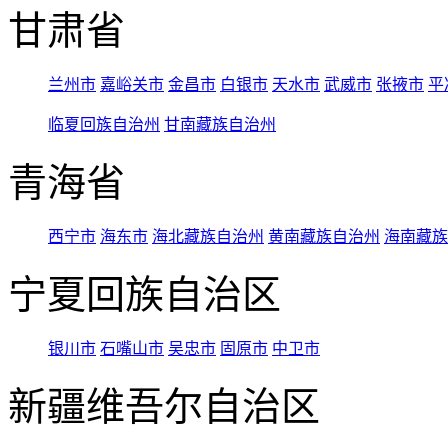
甘肃省
兰州市
嘉峪关市
金昌市
白银市
天水市
武威市
张掖市
平
临夏回族自治州
甘南藏族自治州
青海省
西宁市
海东市
海北藏族自治州
黄南藏族自治州
海南藏族
宁夏回族自治区
银川市
石嘴山市
吴忠市
固原市
中卫市
新疆维吾尔自治区