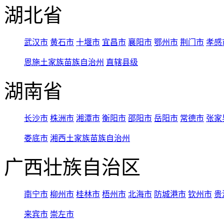
湖北省
武汉市
黄石市
十堰市
宜昌市
襄阳市
鄂州市
荆门市
孝感
恩施土家族苗族自治州
直辖县级
湖南省
长沙市
株洲市
湘潭市
衡阳市
邵阳市
岳阳市
常德市
张家
娄底市
湘西土家族苗族自治州
广西壮族自治区
南宁市
柳州市
桂林市
梧州市
北海市
防城港市
钦州市
贵
来宾市
崇左市