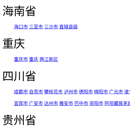
海南省
海口市
三亚市
三沙市
直辖县级
重庆
重庆市
重庆
两江新区
四川省
成都市
自贡市
攀枝花市
泸州市
德阳市
绵阳市
广元市
遂
宜宾市
广安市
达州市
雅安市
巴中市
资阳市
阿坝藏族羌
贵州省