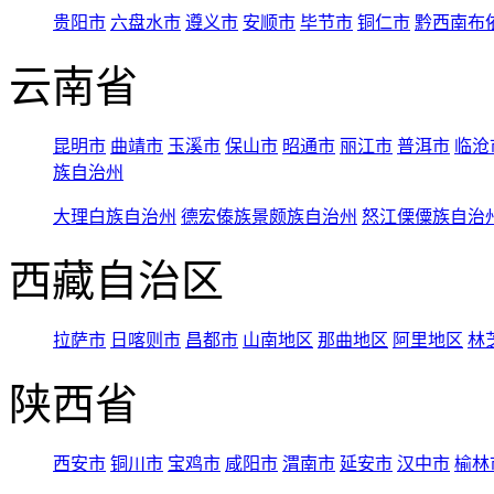
贵阳市
六盘水市
遵义市
安顺市
毕节市
铜仁市
黔西南布
云南省
昆明市
曲靖市
玉溪市
保山市
昭通市
丽江市
普洱市
临沧
族自治州
大理白族自治州
德宏傣族景颇族自治州
怒江傈僳族自治
西藏自治区
拉萨市
日喀则市
昌都市
山南地区
那曲地区
阿里地区
林
陕西省
西安市
铜川市
宝鸡市
咸阳市
渭南市
延安市
汉中市
榆林