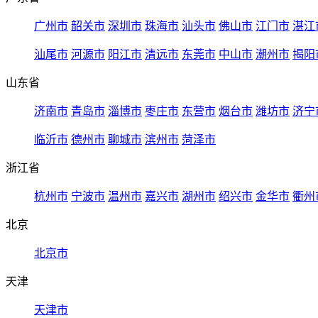
广州市
韶关市
深圳市
珠海市
汕头市
佛山市
江门市
湛江
汕尾市
河源市
阳江市
清远市
东莞市
中山市
潮州市
揭阳
山东省
济南市
青岛市
淄博市
枣庄市
东营市
烟台市
潍坊市
济宁
临沂市
德州市
聊城市
滨州市
菏泽市
浙江省
杭州市
宁波市
温州市
嘉兴市
湖州市
绍兴市
金华市
衢州
北京
北京市
天津
天津市