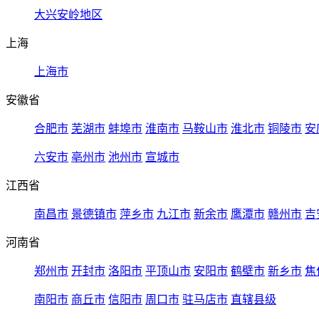
大兴安岭地区
上海
上海市
安徽省
合肥市
芜湖市
蚌埠市
淮南市
马鞍山市
淮北市
铜陵市
安
六安市
亳州市
池州市
宣城市
江西省
南昌市
景德镇市
萍乡市
九江市
新余市
鹰潭市
赣州市
吉
河南省
郑州市
开封市
洛阳市
平顶山市
安阳市
鹤壁市
新乡市
焦
南阳市
商丘市
信阳市
周口市
驻马店市
直辖县级