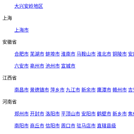
大兴安岭地区
上海
上海市
安徽省
合肥市
芜湖市
蚌埠市
淮南市
马鞍山市
淮北市
铜陵市
安
六安市
亳州市
池州市
宣城市
江西省
南昌市
景德镇市
萍乡市
九江市
新余市
鹰潭市
赣州市
吉
河南省
郑州市
开封市
洛阳市
平顶山市
安阳市
鹤壁市
新乡市
焦
南阳市
商丘市
信阳市
周口市
驻马店市
直辖县级