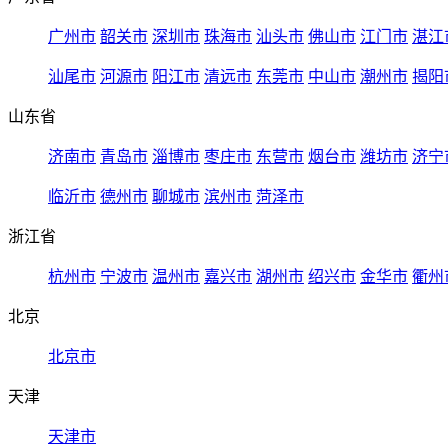
广州市
韶关市
深圳市
珠海市
汕头市
佛山市
江门市
湛江
汕尾市
河源市
阳江市
清远市
东莞市
中山市
潮州市
揭阳
山东省
济南市
青岛市
淄博市
枣庄市
东营市
烟台市
潍坊市
济宁
临沂市
德州市
聊城市
滨州市
菏泽市
浙江省
杭州市
宁波市
温州市
嘉兴市
湖州市
绍兴市
金华市
衢州
北京
北京市
天津
天津市