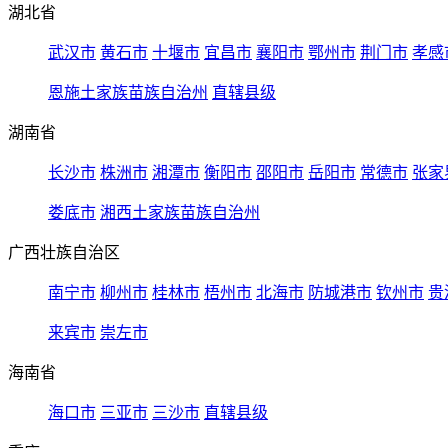
湖北省
武汉市
黄石市
十堰市
宜昌市
襄阳市
鄂州市
荆门市
孝感
恩施土家族苗族自治州
直辖县级
湖南省
长沙市
株洲市
湘潭市
衡阳市
邵阳市
岳阳市
常德市
张家
娄底市
湘西土家族苗族自治州
广西壮族自治区
南宁市
柳州市
桂林市
梧州市
北海市
防城港市
钦州市
贵
来宾市
崇左市
海南省
海口市
三亚市
三沙市
直辖县级