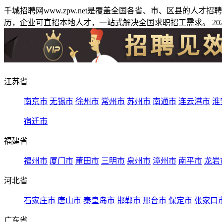
千城招聘网www.zpw.net是覆盖全国各省、市、区县的人
历，企业可直招本地人才，一站式解决全国求职招工需求。 2026
江苏省
南京市
无锡市
徐州市
常州市
苏州市
南通市
连云港市
淮
宿迁市
福建省
福州市
厦门市
莆田市
三明市
泉州市
漳州市
南平市
龙岩
河北省
石家庄市
唐山市
秦皇岛市
邯郸市
邢台市
保定市
张家口
广东省