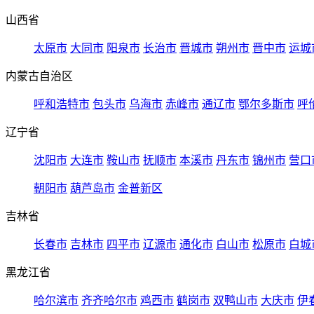
山西省
太原市
大同市
阳泉市
长治市
晋城市
朔州市
晋中市
运城
内蒙古自治区
呼和浩特市
包头市
乌海市
赤峰市
通辽市
鄂尔多斯市
呼
辽宁省
沈阳市
大连市
鞍山市
抚顺市
本溪市
丹东市
锦州市
营口
朝阳市
葫芦岛市
金普新区
吉林省
长春市
吉林市
四平市
辽源市
通化市
白山市
松原市
白城
黑龙江省
哈尔滨市
齐齐哈尔市
鸡西市
鹤岗市
双鸭山市
大庆市
伊