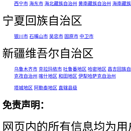
西宁市
海东市
海北藏族自治州
黄南藏族自治州
海南藏族
宁夏回族自治区
银川市
石嘴山市
吴忠市
固原市
中卫市
新疆维吾尔自治区
乌鲁木齐市
克拉玛依市
吐鲁番地区
哈密地区
昌吉回族自
克孜自治州
喀什地区
和田地区
伊犁哈萨克自治州
塔城地区
阿勒泰地区
直辖县级
免责声明：
网页内的所有信息均为用