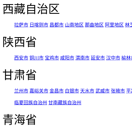
西藏自治区
拉萨市
日喀则市
昌都市
山南地区
那曲地区
阿里地区
林
陕西省
西安市
铜川市
宝鸡市
咸阳市
渭南市
延安市
汉中市
榆林
甘肃省
兰州市
嘉峪关市
金昌市
白银市
天水市
武威市
张掖市
平
临夏回族自治州
甘南藏族自治州
青海省