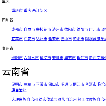
重庆
重庆市
重庆
两江新区
四川省
成都市
自贡市
攀枝花市
泸州市
德阳市
绵阳市
广元市
遂
宜宾市
广安市
达州市
雅安市
巴中市
资阳市
阿坝藏族羌
贵州省
贵阳市
六盘水市
遵义市
安顺市
毕节市
铜仁市
黔西南布
云南省
昆明市
曲靖市
玉溪市
保山市
昭通市
丽江市
普洱市
临沧
族自治州
大理白族自治州
德宏傣族景颇族自治州
怒江傈僳族自治